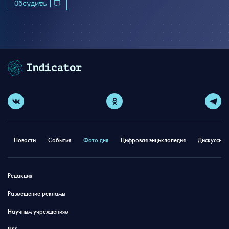
Обсудить
Новости
События
Фото дня
Цифровая энциклопедия
Дискуссион
Редакция
Размещение рекламы
Научным учреждениям