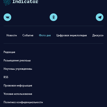
Новости
События
Фото дня
Цифровая энциклопедия
Дискуссион
Редакция
Размещение рекламы
Научным учреждениям
RSS
Правовая информация
Условия использования
Политика конфиденциальности