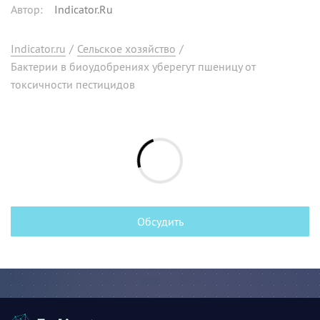
Автор
:
Indicator.Ru
Indicator.ru
/
Сельское хозяйство
/
Бактерии в биоудобрениях уберегут пшеницу от
токсичности пестицидов
Обсудить