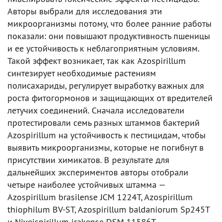
Авторы выбрали для исследования эти
микроорганизмы потому, что более ранние работы
показали: они повышают продуктивность пшеницы
и ее устойчивость к неблагоприятным условиям.
Такой эффект возникает, так как Azospirillum
синтезирует необходимые растениям
полисахариды, регулирует выработку важных для
роста фитогормонов и защищающих от вредителей
летучих соединений. Сначала исследователи
протестировали семь разных штаммов бактерий
Azospirillum на устойчивость к пестицидам, чтобы
выявить микроорганизмы, которые не погибнут в
присутствии химикатов. В результате для
дальнейших экспериментов авторы отобрали
четыре наиболее устойчивых штамма —
Azospirillum brasilense JCM 1224T, Azospirillum
thiophilum BV-ST, Azospirillum baldaniorum Sp245T
и Niveispirillum irakense DSM 11586T.