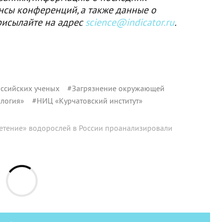
нсы конференций, а также данные о
рисылайте на адрес
science@indicator.ru
.
ссийских ученых
#
Загрязнение окружающей
ология»
#
НИЦ «Курчатовский институт»
етение» водорослей в России проанализировали