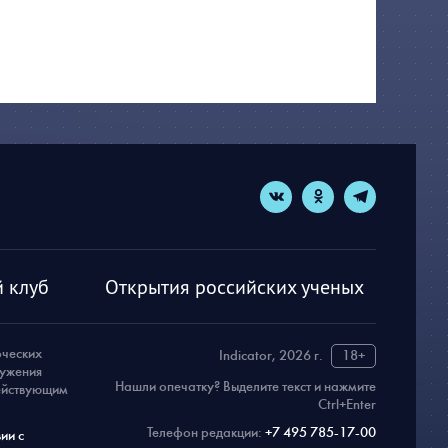
 клуб
Открытия российских ученых
рческих
Indicator, 2026 г.
18+
ружения
Нашли опечатку? Выделите текст и нажмите
действующим
Ctrl+Enter
Телефон редакции:
+7 495 785-17-00
ии с