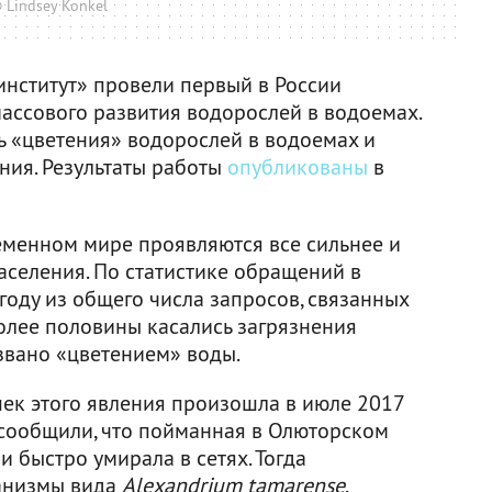
 Lindsey Konkel
нститут» провели первый в России
ссового развития водорослей в водоемах.
 «цветения» водорослей в водоемах и
ия. Результаты работы
опубликованы
в
менном мире проявляются все сильнее и
селения. По статистике обращений в
оду из общего числа запросов, связанных
олее половины касались загрязнения
звано «цветением» воды.
ек этого явления произошла в июле 2017
 сообщили, что пойманная в Олюторском
и быстро умирала в сетях. Тогда
ганизмы вида
Alexandrium tamarense
,