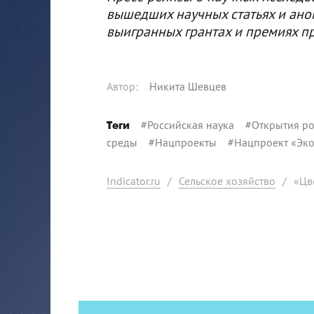
вышедших научных статьях и ано
выигранных грантах и премиях п
Автор
:
Никита Шевцев
#
Российская наука
#
Открытия ро
Теги
среды
#
Нацпроекты
#
Нацпроект «Эк
Indicator.ru
/
Сельское хозяйство
/
«Цв