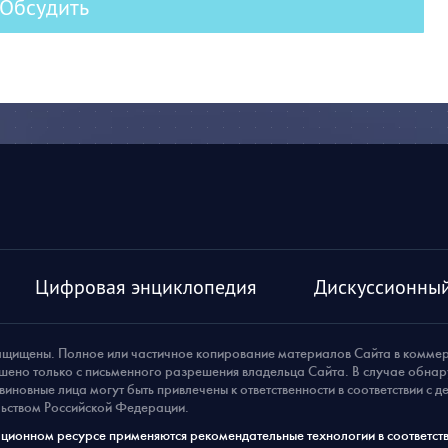
Обсудить
Цифровая энциклопедия
Дискуссионный
ащищены. Полное или частичное копирование материалов Сайта в комме
шено только с письменного разрешения владельца Сайта. В случае обна
виновные лица могут быть привлечены к ответственности в соответствии с 
ьством Российской Федерации.
ионном ресурсе применяются рекомендательные технологии в соответств