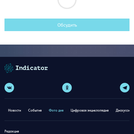
Обсудить
Новости
События
Фото дня
Цифровая энциклопедия
Дискуссион
Редакция