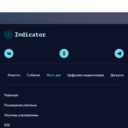
Новости
События
Фото дня
Цифровая энциклопедия
Дискуссион
Редакция
Размещение рекламы
Научным учреждениям
RSS