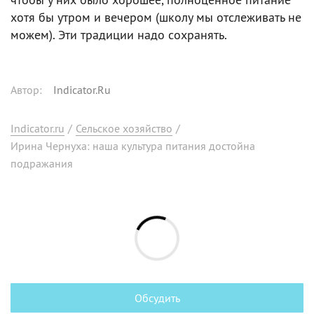
хотя бы утром и вечером (школу мы отслеживать не
можем). Эти традиции надо сохранять.
Автор
:
Indicator.Ru
Indicator.ru
/
Сельское хозяйство
/
Ирина Чернуха: наша культура питания достойна
подражания
Обсудить