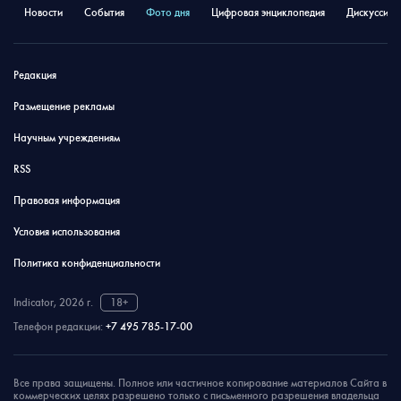
Новости
События
Фото дня
Цифровая энциклопедия
Дискуссион
Редакция
Размещение рекламы
Научным учреждениям
RSS
Правовая информация
Условия использования
Политика конфиденциальности
Indicator, 2026 г.
18+
Телефон редакции:
+7 495 785-17-00
Все права защищены. Полное или частичное копирование материалов Сайта в
коммерческих целях разрешено только с письменного разрешения владельца