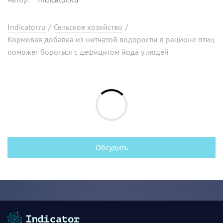
Indicator.ru
/
Сельское хозяйство
/
Кормовая добавка из нитчатой водоросли в рационе птиц
поможет бороться с дефицитом йода у людей
Обсудить