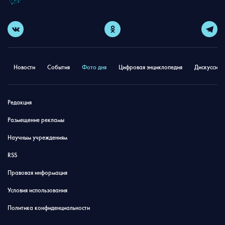
Новости
События
Фото дня
Цифровая энциклопедия
Дискуссион
Редакция
Размещение рекламы
Научным учреждениям
RSS
Правовая информация
Условия использования
Политика конфиденциальности