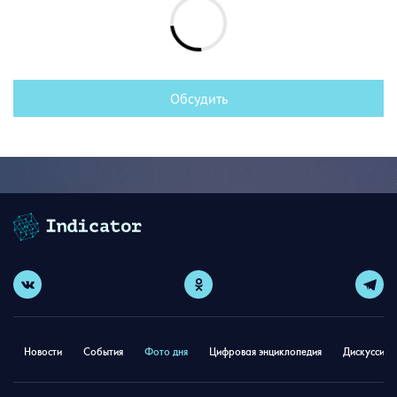
Обсудить
Новости
События
Фото дня
Цифровая энциклопедия
Дискуссион