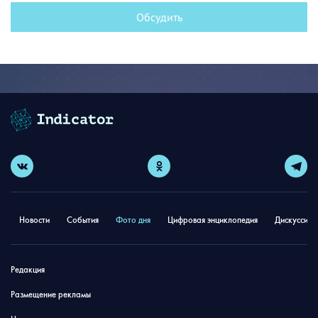
Обсудить
Новости
События
Фото дня
Цифровая энциклопедия
Дискуссион
Редакция
Размещение рекламы