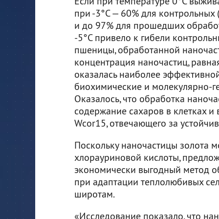
Если при температуре 0°С выжива
при -3°С — 60% для контрольных
и до 97% для прошедших обработ
-5°С привело к гибели контрольн
пшеницы, обработанной наночаст
концентрация наночастиц, равна
оказалась наиболее эффективной
биохимические и молекулярно-ге
Оказалось, что обработка наноч
содержание сахаров в клетках и 
Wcor15, отвечающего за устойчив
Поскольку наночастицы золота м
хлорауриновой кислоты, предло
экономически выгодный метод о
при адаптации теплолюбивых сел
широтам.
«Исследование показало, что на