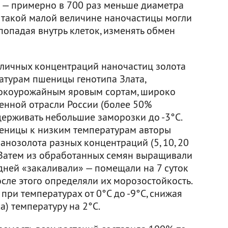
в — примерно в 700 раз меньше диаметра
я такой малой величине наночастицы могли
попадая внутрь клеток, изменять обмен
личных концентраций наночастиц золота
атурам пшеницы генотипа Злата,
окоурожайным яровым сортам, широко
енной отрасли России (более 50%
ыдерживать небольшие заморозки до -3°С.
шеницы к низким температурам авторы
анозолота разных концентраций (5, 10, 20
 Затем из обработанных семян выращивали
 дней «закаливали» — помещали на 7 суток
осле этого определяли их морозостойкость.
при температурах от 0°С до -9°С, снижая
а) температуру на 2°С.