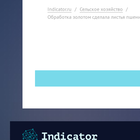
Indicator.ru
/
Сельское хозяйство
/
Обработка золотом сделала листья пшен