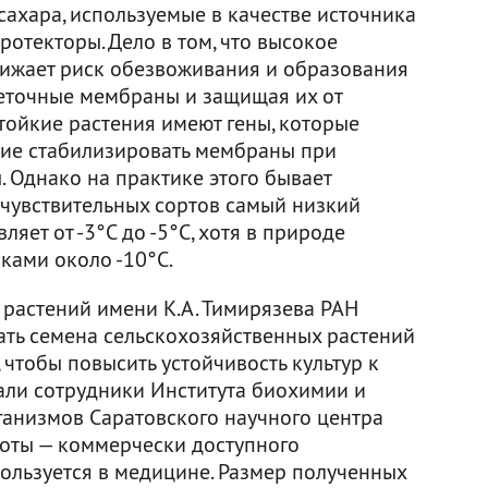
сахара, используемые в качестве источника
отекторы. Дело в том, что высокое
нижает риск обезвоживания и образования
леточные мембраны и защищая их от
тойкие растения имеют гены, которые
щие стабилизировать мембраны при
 Однако на практике этого бывает
очувствительных сортов самый низкий
яет от -3°С до -5°С, хотя в природе
ками около -10°С.
 растений имени К.А. Тимирязева РАН
ть семена сельскохозяйственных растений
 чтобы повысить устойчивость культур к
али сотрудники Института биохимии и
анизмов Саратовского научного центра
лоты — коммерчески доступного
пользуется в медицине. Размер полученных