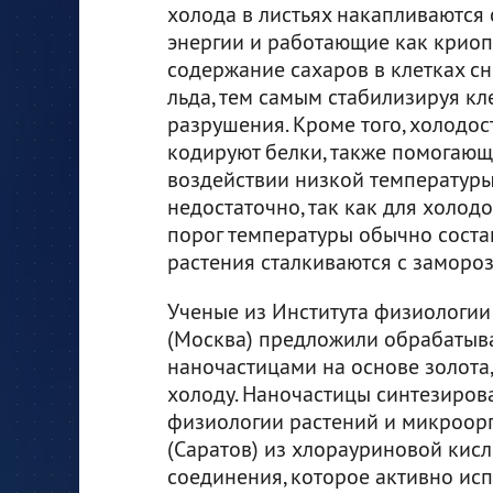
холода в листьях накапливаются 
энергии и работающие как криопр
содержание сахаров в клетках с
льда, тем самым стабилизируя к
разрушения. Кроме того, холодос
кодируют белки, также помогаю
воздействии низкой температуры.
недостаточно, так как для холод
порог температуры обычно составл
растения сталкиваются с замороз
Ученые из Института физиологии
(Москва) предложили обрабатыва
наночастицами на основе золота,
холоду. Наночастицы синтезиров
физиологии растений и микроорг
(Саратов) из хлорауриновой кис
соединения, которое активно ис