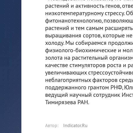
растений и активность генов, от
низкотемпературному стрессу. О
фитонанотехнологию, позволяющ
растений и тем самым расширять
выращивания сортов, которые не
холоду. Мы собираемся продолжи
физиолого-биохимические и мол
золота на растительный организм
качестве стимуляторов роста и ра
увеличивающих стрессоустойчиво
неблагоприятных факторов среды»
поддержанного грантом РНФ, Юли
ведущий научный сотрудник Инст
Тимирязева РАН.
Автор
:
Indicator.Ru