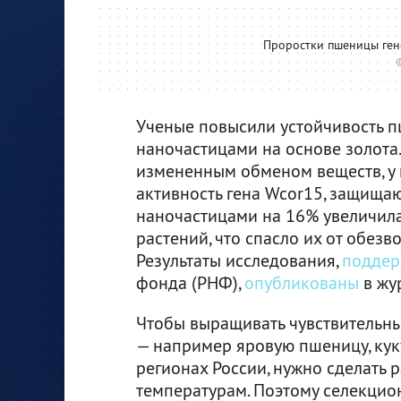
Проростки пшеницы гено
Ученые повысили устойчивость п
наночастицами на основе золота.
измененным обменом веществ, у 
активность гена Wcor15, защищаю
наночастицами на 16% увеличила
растений, что спасло их от обез
Результаты исследования,
поддер
фонда (РНФ),
опубликованы
в жур
Чтобы выращивать чувствительны
— например яровую пшеницу, куку
регионах России, нужно сделать 
температурам. Поэтому селекцион