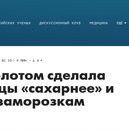
СИЙСКИХ УЧЕНЫХ
ДИСКУССИОННЫЙ КЛУБ
МЕДИЦИНА
ЕЩЁ
 01:55
4
МИН.
a
A
олотом сделала
цы «сахарнее» и
 заморозкам