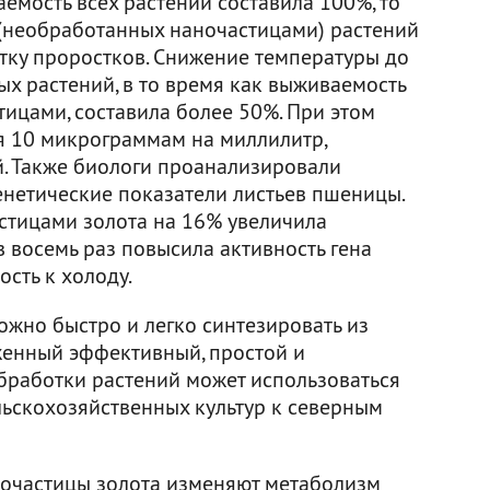
емость всех растений составила 100%, то
 (необработанных наночастицами) растений
ку проростков. Снижение температуры до
ых растений, в то время как выживаемость
ицами, составила более 50%. При этом
я 10 микрограммам на миллилитр,
. Также биологи проанализировали
нетические показатели листьев пшеницы.
астицами золота на 16% увеличила
в восемь раз повысила активность гена
ость к холоду.
ожно быстро и легко синтезировать из
женный эффективный, простой и
бработки растений может использоваться
ьскохозяйственных культур к северным
ночастицы золота изменяют метаболизм