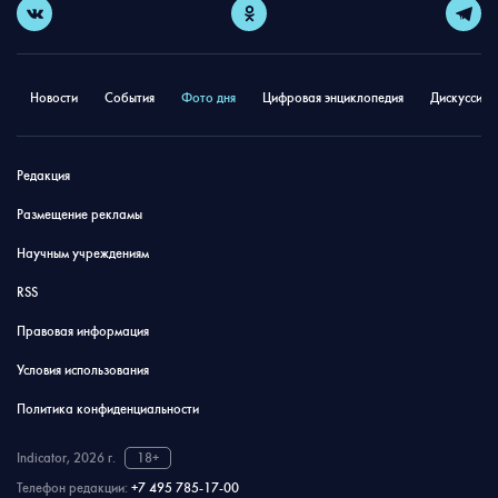
Новости
События
Фото дня
Цифровая энциклопедия
Дискуссион
Редакция
Размещение рекламы
Научным учреждениям
RSS
Правовая информация
Условия использования
Политика конфиденциальности
Indicator, 2026 г.
18+
Телефон редакции:
+7 495 785-17-00