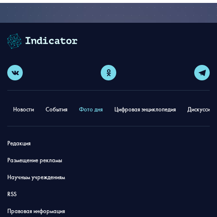
Новости
События
Фото дня
Цифровая энциклопедия
Дискуссион
Редакция
Размещение рекламы
Научным учреждениям
RSS
Правовая информация