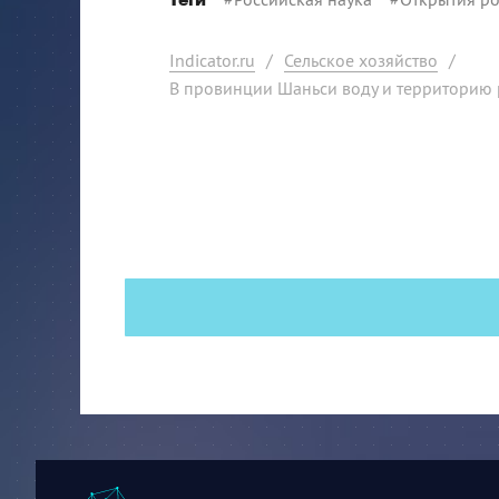
Теги
Indicator.ru
/
Сельское хозяйство
/
В провинции Шаньси воду и территорию 