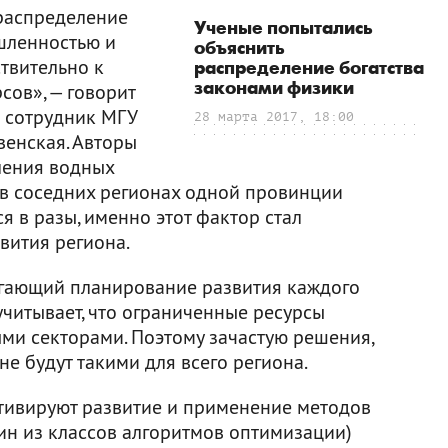
распределение
Ученые попытались
шленностью и
объяснить
твительно к
распределение богатства
законами физики
сов», — говорит
й сотрудник МГУ
28 марта 2017, 18:00
венская. Авторы
ления водных
е в соседних регионах одной провинции
я в разы, именно этот фактор стал
вития региона.
гающий планирование развития каждого
учитывает, что ограниченные ресурсы
ми секторами. Поэтому зачастую решения,
не будут такими для всего региона.
ивируют развитие и применение методов
ин из классов алгоритмов оптимизации)