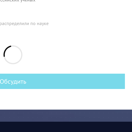
распределили по науке
Обсудить