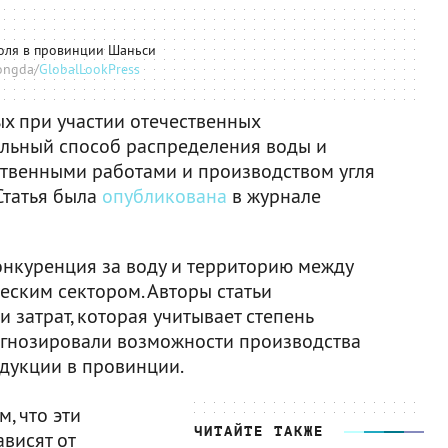
оля в провинции Шаньси
ongda/
GlobalLookPress
х при участии отечественных
альный способ распределения воды и
ственными работами и производством угля
Статья была
опубликована
в журнале
онкуренция за воду и территорию между
еским сектором. Авторы статьи
затрат, которая учитывает степень
огнозировали возможности производства
одукции в провинции.
м, что эти
ЧИТАЙТЕ ТАКЖЕ
висят от