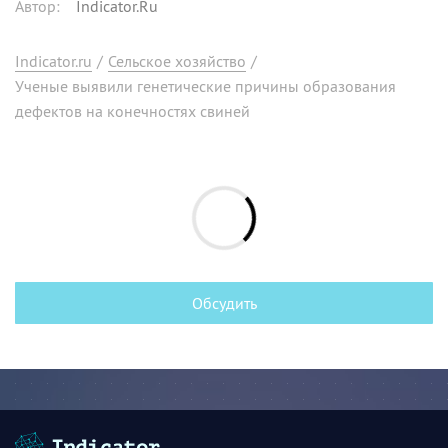
Автор
:
Indicator.Ru
Indicator.ru
/
Сельское хозяйство
/
Ученые выявили генетические причины образования
дефектов на конечностях свиней
Обсудить