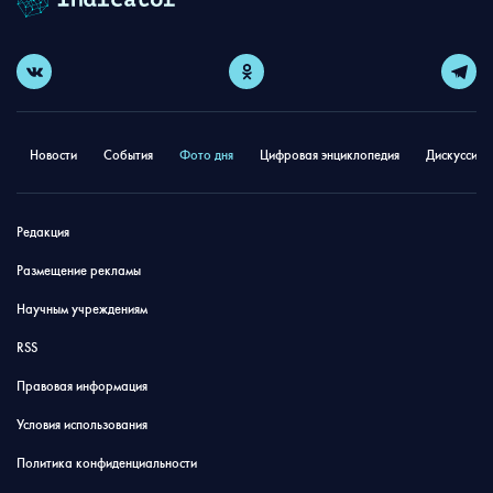
Новости
События
Фото дня
Цифровая энциклопедия
Дискуссион
Редакция
Размещение рекламы
Научным учреждениям
RSS
Правовая информация
Условия использования
Политика конфиденциальности