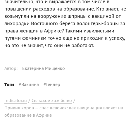
значительно, что и выражается в том числе в
повышении расходов на образование. Кто знает, не
возьмут ли на вооружение шприцы с вакциной от
лихорадки Восточного берега волонтеры-борцы за
права женщин в Африке? Такими извилистыми
путями феминизм точно еще не приходил к успеху,
но это не значит, что они не работают.
Автор
:
Екатерина Мищенко
#
Вакцина
#
Гендер
Теги
Indicator.ru
/
Сельское хозяйство
/
Привил коров — спас девочек: как вакцинация влияет на
образование в Африке