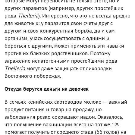
которые могут переносить не только этого, но и
других паразитов (например, других простейших
рода
Theileria
). Интересно, что это не всегда вредно
для животных: у паразитов свои счеты друг с
другом и своя конкурентная борьба, да и сам
организм, учась сосуществовать с одними и
бороться с другими, может применять эти навыки
против их близких родственников. Поэтому
заражение непатогенными простейшими рода
Theileria
могут даже защищать от лихорадки
Восточного побережья.
Откуда берутся деньги на девочек
В семьях кенийских скотоводов молоко — важный
продукт питания и товар на продажу, но
заболевания резко сокращают надои. Оказалось,
что повышение вакцинации всего на тот же 1%
помогает получить от среднего стада (66 голов) на