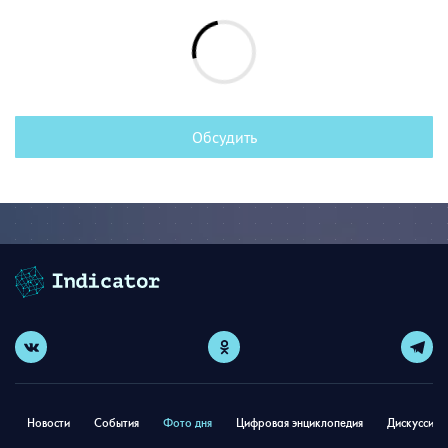
Обсудить
Новости
События
Фото дня
Цифровая энциклопедия
Дискуссион