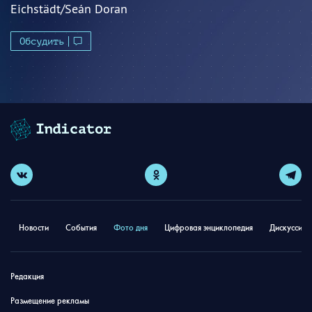
Eichstädt/Seán Doran
Обсудить
Новости
События
Фото дня
Цифровая энциклопедия
Дискуссион
Редакция
Размещение рекламы