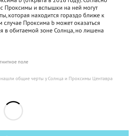
 с Проксимы и вспышки на ней могут
ты, которая находится гораздо ближе к
ом случае Проксима b может оказаться
я в обитаемой зоне Солнца, но лишена
гнитное поле
нашли общие черты у Солнца и Проксимы Центавра