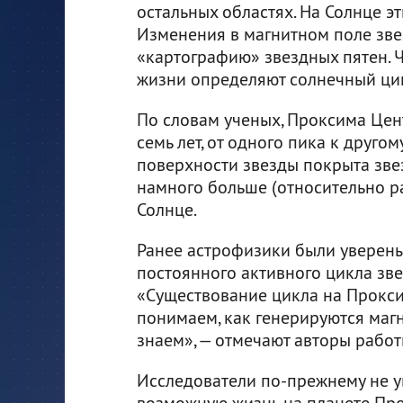
остальных областях. На Солнце э
Изменения в магнитном поле зве
«картографию» звездных пятен. Ч
жизни определяют солнечный ци
По словам ученых, Проксима Цен
семь лет, от одного пика к друго
поверхности звезды покрыта зве
намного больше (относительно ра
Солнце.
Ранее астрофизики были уверены
постоянного активного цикла зве
«Существование цикла на Проксим
понимаем, как генерируются магни
знаем», — отмечают авторы работ
Исследователи по-прежнему не у
возможную жизнь на планете Прок