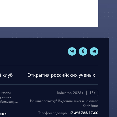
 клуб
Открытия российских ученых
рческих
Indicator, 2026 г.
18+
ружения
Нашли опечатку? Выделите текст и нажмите
действующим
Ctrl+Enter
Телефон редакции:
+7 495 785-17-00
ии с