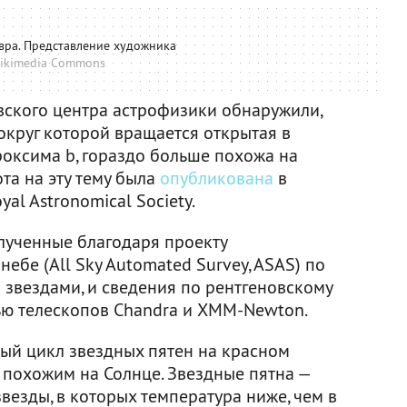
вра. Представление художника
ikimedia Commons
ского центра астрофизики обнаружили,
округ которой вращается открытая в
роксима b, гораздо больше похожа на
ота на эту тему была
опубликована
в
yal Astronomical Society.
лученные благодаря проекту
ебе (All Sky Automated Survey, ASAS) по
звездами, и сведения по рентгеновскому
ью телескопов Chandra и XMM-Newton.
ый цикл звездных пятен на красном
о похожим на Солнце. Звездные пятна —
везды, в которых температура ниже, чем в