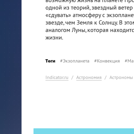
одной из теорий, звездный ветер
«сдувать» атмосферу с экзоплане
звезде, чем Земля к Солнцу. В эт
аналогом Луны, которая находитс
жизни.
#
Экзопланета
#
Конвекция
#
Ма
Теги
Indicator.ru
/
Астрономия
/
Астрономы 