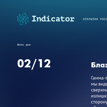
ОТКРЫТИЯ РОС
Фото дня
02/12
Бла
Гамма-т
мы види
сверхм
излишки
сторону