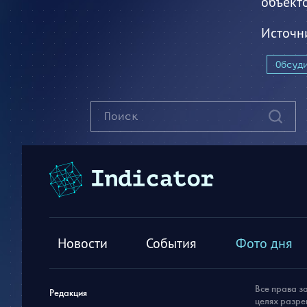
объекто
Источн
Обсуд
Новости
События
Фото дня
Все права з
Редакция
целях разре