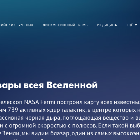
СИЙСКИХ УЧЕНЫХ
ДИСКУССИОННЫЙ КЛУБ
МЕДИЦИНА
ЕЩЁ
зары всея Вселенной
елескоп NASA Fermi построил карту всех известны
м 739 активных ядер галактик, в центре которых 
ассивная черная дыра, поглощающая вещество и 
 с огромной скоростью с полюсов. Если такой выб
 Земли, мы видим блазар, один из самых высокоэн