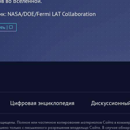
в во Вселенной.
ик:
NASA/DOE/Fermi LAT Collaboration
ить
Цифровая энциклопедия
Дискуссионный
ащищены. Полное или частичное копирование материалов Сайта в комме
шено только с письменного разрешения владельца Сайта. В случае обна