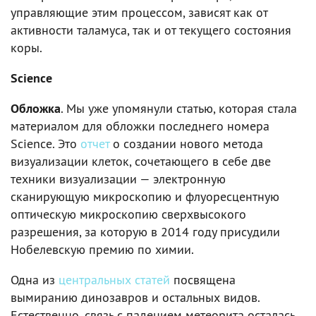
управляющие этим процессом, зависят как от
активности таламуса, так и от текущего состояния
коры.
Science
Обложка
. Мы уже упомянули статью, которая стала
материалом для обложки последнего номера
Science. Это
отчет
о создании нового метода
визуализации клеток, сочетающего в себе две
техники визуализации — электронную
сканирующую микроскопию и флуоресцентную
оптическую микроскопию сверхвысокого
разрешения, за которую в 2014 году присудили
Нобелевскую премию по химии.
Одна из
центральных статей
посвящена
вымиранию динозавров и остальных видов.
Естественно, связь с падением метеорита осталась,