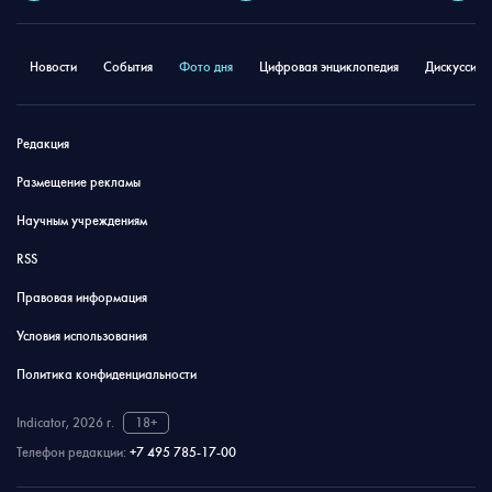
Новости
События
Фото дня
Цифровая энциклопедия
Дискуссион
Редакция
Размещение рекламы
Научным учреждениям
RSS
Правовая информация
Условия использования
Политика конфиденциальности
Indicator, 2026 г.
18+
Телефон редакции:
+7 495 785-17-00