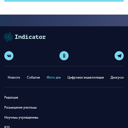
Новости
События
Фото дня
Цифровая энциклопедия
Дискуссион
Редакция
Размещение рекламы
Научным учреждениям
RSS