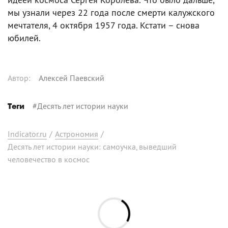
мы узнали через 22 года после смерти калужского
мечтателя, 4 октября 1957 года. Кстати – снова
юбилей.
Автор
:
Алексей Паевский
#
Десять лет истории науки
Теги
Indicator.ru
/
Астрономия
/
Десять лет истории науки: самоучка, выведший
человечество в космос