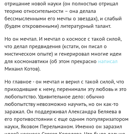
отрицание новой науки (он полностью отрицал
теорию относительности – она делала
бессмысленными его мечты о звездах), и слабый
(будем откровенными) литературный талант.
Но он мечтал. И мечтал о космосе с такой силой,
что делал предвидения (кстати, он писал о
мистическом опыте) и генерировал многие идеи
для космонавтики (об этом прекрасно
написал
Михаил Котов).
Но главное - он мечтал и верил с такой силой, что
приходившие к нему, перенимали эту любовь и это
любопытство. Удивительное дело: обычно
любопытству невозможно научить, но он как-то
заражал. Он поддерживал Александра Беляева в
его противостоянии с еще одним популяризатором
науки, Яковом Перельманом. Именно он заразил
идеей космоса Сергея Королева. Что было дальше,