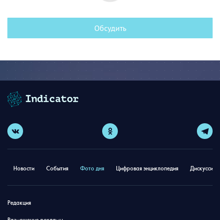
Обсудить
Новости
События
Фото дня
Цифровая энциклопедия
Дискуссион
Редакция