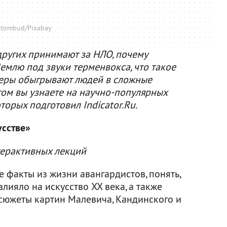
 tombud/Pixabay
ругих принимают за НЛО, почему
емлю под звуки терменвокса, что такое
теры обыгрывают людей в сложные
ом вы узнаете на научно-популярных
торых подготовил Indicator.Ru.
усстве»
терактивных лекций
 факты из жизни авангардистов, понять,
лияло на искусство XX века, а также
 сюжеты картин Малевича, Кандинского и