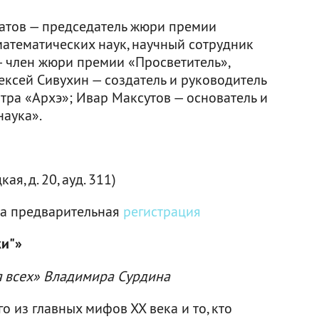
атов — председатель жюри премии
математических наук, научный сотрудник
 член жюри премии «Просветитель»,
ексей Сивухин — создатель и руководитель
тра «Архэ»; Ивар Максутов — основатель и
наука».
я, д. 20, ауд. 311)
ма предварительная
регистрация
ки"»
я всех» Владимира Сурдина
о из главных мифов ХХ века и то, кто