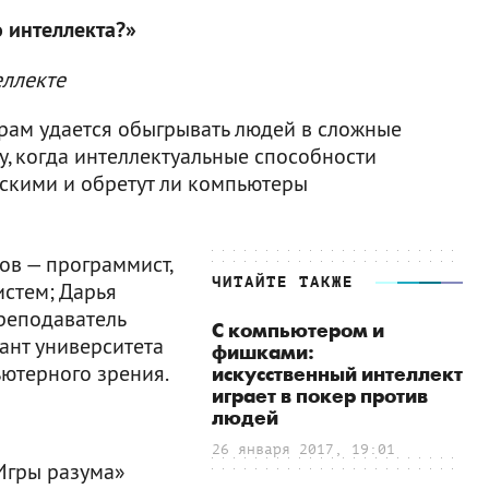
о интеллекта?»
еллекте
ерам удается обыгрывать людей в сложные
у, когда интеллектуальные способности
ескими и обретут ли компьютеры
ов — программист,
ЧИТАЙТЕ ТАКЖЕ
истем; Дарья
преподаватель
С компьютером и
ант университета
фишками:
ютерного зрения.
искусственный интеллект
играет в покер против
людей
26 января 2017, 19:01
Игры разума»