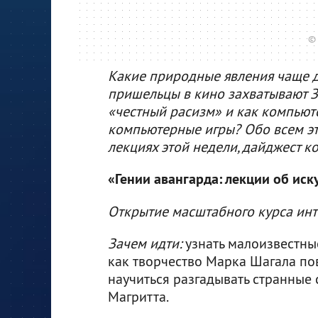
©
Какие природные явления чаще д
пришельцы в кино захватывают З
«честный расизм» и как компью
компьютерные игры? Обо всем эт
лекциях этой недели, дайджест ко
«Гении авангарда: лекции об иск
Открытие масштабного курса ин
Зачем идти:
узнать малоизвестные
как творчество Марка Шагала пов
научиться разгадывать странные
Магритта.