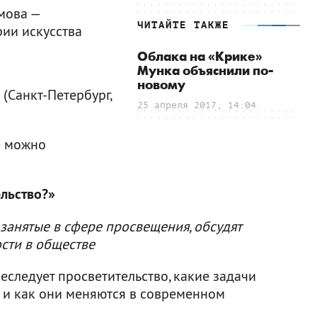
мова —
ЧИТАЙТЕ ТАКЖЕ
рии искусства
Облака на «Крике»
Мунка объяснили по-
новому
 (Санкт-Петербург,
25 апреля 2017, 14:04
е можно
ельство?»
занятые в сфере просвещения, обсудят
ости в обществе
реследует просветительство, какие задачи
и и как они меняются в современном