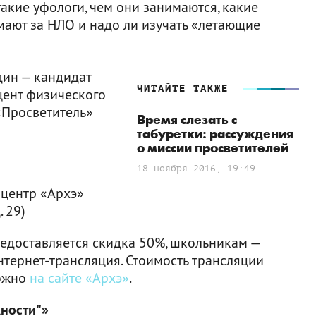
такие уфологи, чем они занимаются, какие
ают за НЛО и надо ли изучать «летающие
ин — кандидат
ЧИТАЙТЕ ТАКЖЕ
цент физического
«Просветитель»
Время слезать с
табуретки: рассуждения
о миссии просветителей
18 ноября 2016, 19:49
 центр «Архэ»
. 29)
редоставляется скидка 50%, школьникам —
нтернет-трансляция. Стоимость трансляции
можно
на сайте «Архэ»
.
ности"»