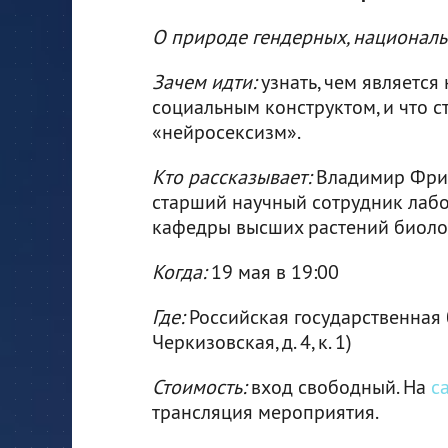
О природе гендерных, националь
Зачем идти:
узнать, чем является
социальным конструктом, и что с
«нейросексизм».
Кто рассказывает:
Владимир Фрид
старший научный сотрудник лаб
кафедры высших растений биолог
Когда:
19 мая в 19:00
Где:
Российская государственная б
Черкизовская, д. 4, к. 1)
Стоимость:
вход свободный. На
с
трансляция мероприятия.