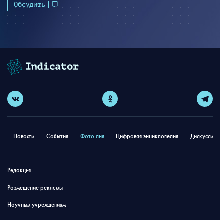
Обсудить
Новости
События
Фото дня
Цифровая энциклопедия
Дискуссион
Редакция
Размещение рекламы
Научным учреждениям