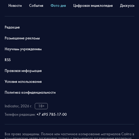
Новости
События
Фото дня
Цифровая энциклопедия
Дискуссион
Редакция
Размещение рекламы
Научным учреждениям
RSS
Правовая информация
Условия использования
Политика конфиденциальности
Indicator, 2026 г.
18+
Телефон редакции:
+7 495 785-17-00
Все права защищены. Полное или частичное копирование материалов Сайта в
коммерческих целях разрешено только с письменного разрешения владельца