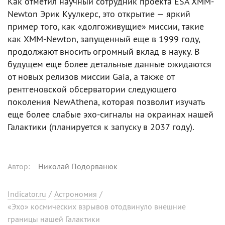
Как отметил научный сотрудник проекта ESA XMM-
Newton Эрик Куулкерс, это открытие — яркий
пример того, как «долгоживущие» миссии, такие
как XMM-Newton, запущенный еще в 1999 году,
продолжают вносить огромный вклад в науку. В
будущем еще более детальные данные ожидаются
от новых релизов миссии Gaia, а также от
рентгеновской обсерватории следующего
поколения NewAthena, которая позволит изучать
еще более слабые эхо-сигналы на окраинах нашей
Галактики (планируется к запуску в 2037 году).
Автор
:
Николай Подорванюк
Indicator.ru
/
Астрономия
/
«Эхо» космических взрывов отодвинуло внешние
границы нашей Галактики