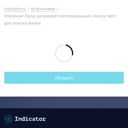
Indicator.ru
/
Астрономия
/
Изучение Луны расширяет потенциальный список мест
для поиска жизни
Обсудить