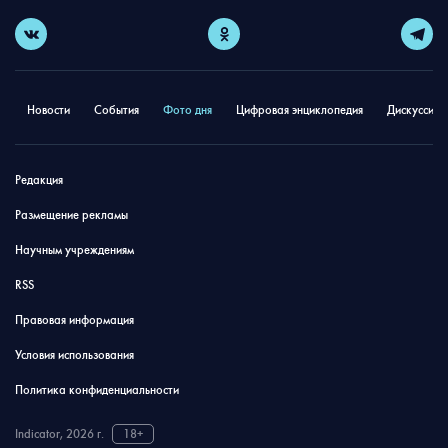
Новости
События
Фото дня
Цифровая энциклопедия
Дискуссион
Редакция
Размещение рекламы
Научным учреждениям
RSS
Правовая информация
Условия использования
Политика конфиденциальности
Indicator, 2026 г.
18+