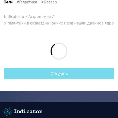
#
Галактика
#
Квазар
Теги
Indicator.ru
/
Астрономия
/
У галактики в созвездии Гончих Псов нашли двойное ядро
Обсудить