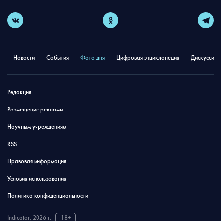
Новости
События
Фото дня
Цифровая энциклопедия
Дискуссион
Редакция
Размещение рекламы
Научным учреждениям
RSS
Правовая информация
Условия использования
Политика конфиденциальности
Indicator, 2026 г.
18+