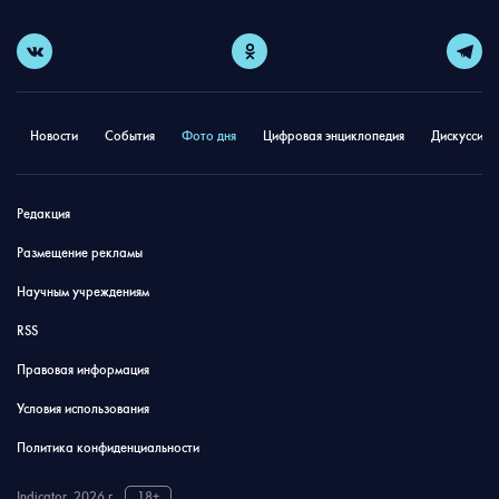
Новости
События
Фото дня
Цифровая энциклопедия
Дискуссион
Редакция
Размещение рекламы
Научным учреждениям
RSS
Правовая информация
Условия использования
Политика конфиденциальности
Indicator, 2026 г.
18+