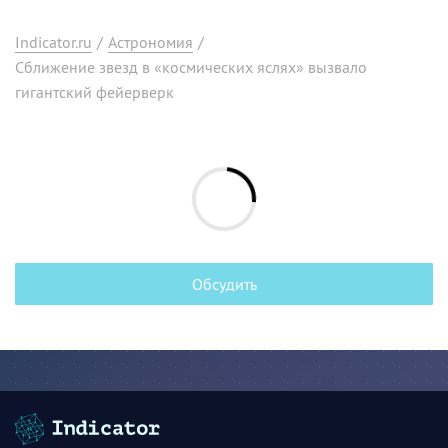
Indicator.ru
/
Астрономия
/
Сближение звезд в «космических яслях» вызвало
гигантский фейерверк
Обсудить