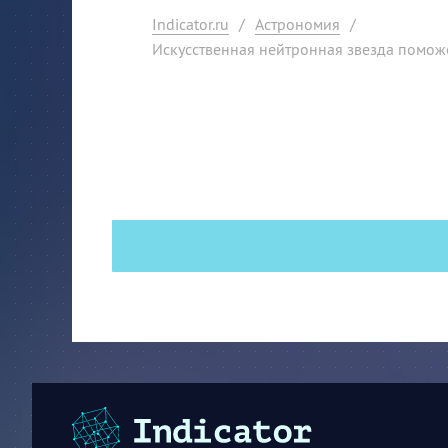
Indicator.ru
/
Астрономия
/
Искусственная нейтронная звезда поможе