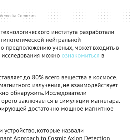
ikimedia Commons
 технологического института разработали
— гипотетической нейтральной
по предположению ученых, может входить в
ом исследования можно
ознакомиться
в
ставляет до 80% всего вещества в космосе.
магнитного излучения, не взаимодействует
ожно обнаружить. Исследователи
торого заключается в симуляции магнетара.
ерирующей достаточно мощное магнитное
и устройство, которые назвали
nt Approach to Cosmic Axion Detection