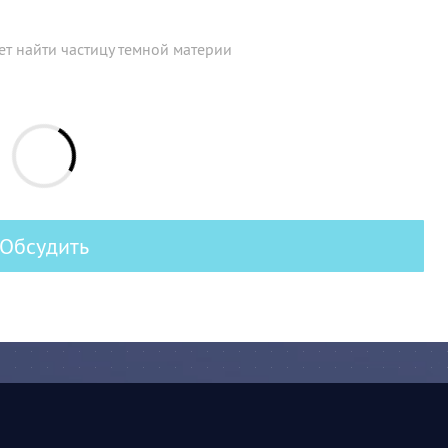
т найти частицу темной материи
Обсудить