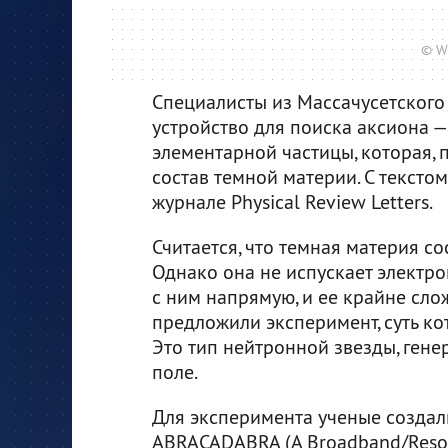
© W
Специалисты из Массачусетского
устройство для поиска аксиона 
элементарной частицы, которая, 
состав темной материи. С текст
журнале Physical Review Letters.
Считается, что темная материя со
Однако она не испускает электро
с ним напрямую, и ее крайне сл
предложили эксперимент, суть ко
Это тип нейтронной звезды, ген
поле.
Для эксперимента ученые создал
ABRACADABRA (A Broadband/Resona