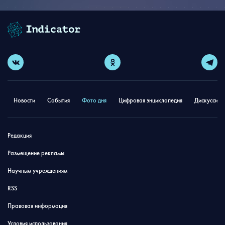
Новости
События
Фото дня
Цифровая энциклопедия
Дискуссион
Редакция
Размещение рекламы
Научным учреждениям
RSS
Правовая информация
Условия использования