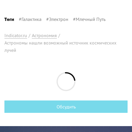
#
Галактика
#
Электрон
#
Млечный Путь
Теги
Indicator.ru
/
Астрономия
/
Астрономы нашли возможный источник космических
лучей
Обсудить