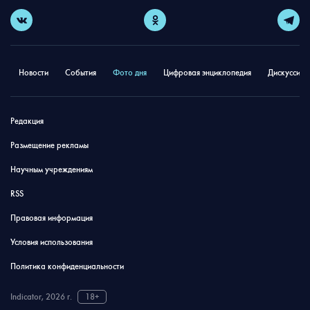
Новости
События
Фото дня
Цифровая энциклопедия
Дискуссион
Редакция
Размещение рекламы
Научным учреждениям
RSS
Правовая информация
Условия использования
Политика конфиденциальности
Indicator, 2026 г.
18+