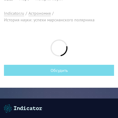
Indicator.ru
/
Астрономия
/
История науки: успехи марсианского полярника
Обсудить