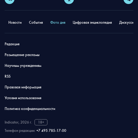
Новости
События
Фото дня
Цифровая энциклопедия
Дискуссион
Редакция
Размещение рекламы
Научным учреждениям
RSS
Правовая информация
Условия использования
Политика конфиденциальности
Indicator, 2026 г.
18+
Телефон редакции:
+7 495 785-17-00