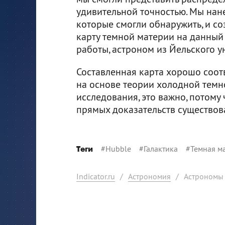
удивительной точностью. Мы нане
которые смогли обнаружить, и с
карту темной материи на данный 
работы, астроном из Йельского 
Составленная карта хорошо соот
на основе теории холодной темн
исследования, это важно, потому
прямых доказательств существов
#
Hubble
#
Галактика
#
Темная м
Теги
Indicator.ru
/
Астрономия
/
Астрономы 