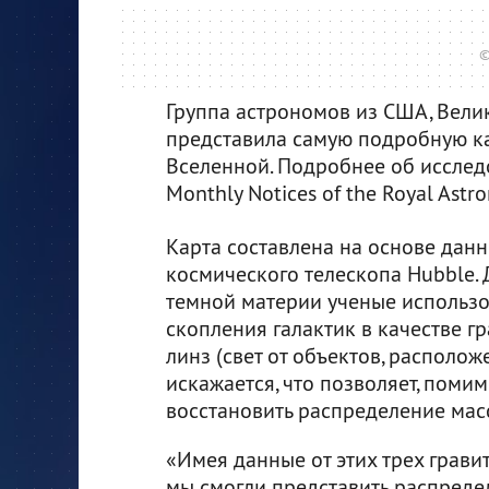
©
Группа астрономов из США, Вели
представила самую подробную к
Вселенной. Подробнее об иссле
Monthly Notices of the Royal Astro
Карта составлена на основе данн
космического телескопа Hubble. 
темной материи ученые использо
скопления галактик в качестве г
линз (свет от объектов, располож
искажается, что позволяет, помим
восстановить распределение масс
«Имея данные от этих трех грави
мы смогли представить распреде