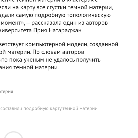
сли на карту все сгустки темной материи,
оздали самую подробную топологическую
момент», — рассказала один из авторов
университета Прия Натараджан.
ветствует компьютерной модели, созданной
ой материи. По словам авторов
 что пока ученым не удалось получить
ания темной материи.
атерия
составили подробную карту темной материи