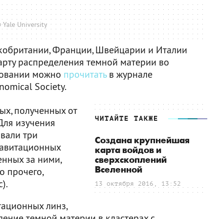
 Yale University
кобритании, Франции, Швейцарии и Италии
арту распределения темной материи во
довании можно
прочитать
в журнале
nomical Society.
ых, полученных от
ЧИТАЙТЕ ТАКЖЕ
Для изучения
вали три
Создана крупнейшая
равитационных
карта войдов и
енных за ними,
сверхскоплений
Вселенной
о прочего,
).
13 октября 2016, 13:52
тационных линз,
ление темной материи в кластерах с