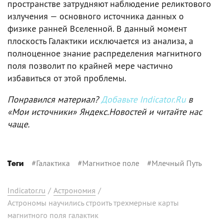
пространстве затрудняют наблюдение реликтового
излучения — основного источника данных о
физике ранней Вселенной. В данный момент
плоскость Галактики исключается из анализа, а
полноценное знание распределения магнитного
поля позволит по крайней мере частично
избавиться от этой проблемы.
Понравился материал?
Добавьте Indicator.Ru
в
«Мои источники» Яндекс.Новостей и читайте нас
чаще.
#
Галактика
#
Магнитное поле
#
Млечный Путь
Теги
Indicator.ru
/
Астрономия
/
Астрономы научились строить трехмерные карты
магнитного поля галактик