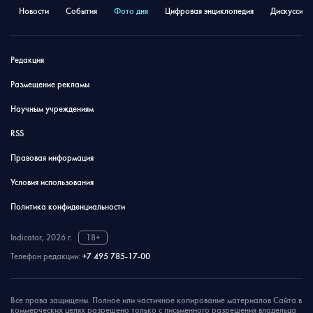
Новости
События
Фото дня
Цифровая энциклопедия
Дискуссион
Редакция
Размещение рекламы
Научным учреждениям
RSS
Правовая информация
Условия использования
Политика конфиденциальности
Indicator, 2026 г.
18+
Телефон редакции:
+7 495 785-17-00
Все права защищены. Полное или частичное копирование материалов Сайта в
коммерческих целях разрешено только с письменного разрешения владельца