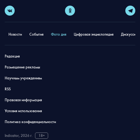
Новости
События
Фото дня
Цифровая энциклопедия
Дискуссион
Редакция
Размещение рекламы
Научным учреждениям
RSS
Правовая информация
Условия использования
Политика конфиденциальности
Indicator, 2026 г.
18+