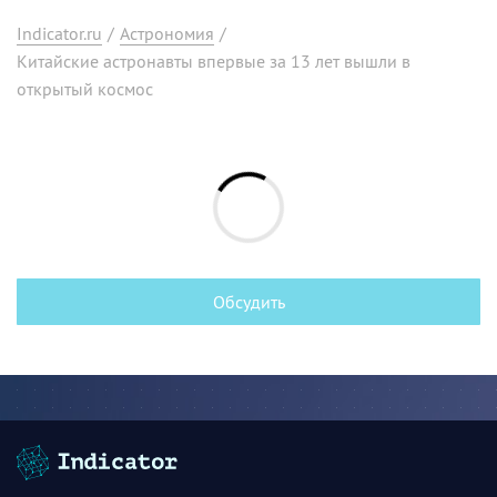
Indicator.ru
/
Астрономия
/
Китайские астронавты впервые за 13 лет вышли в
открытый космос
Обсудить