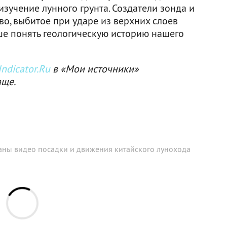
изучение лунного грунта. Создатели зонда и
о, выбитое при ударе из верхних слоев
чше понять геологическую историю нашего
ndicator.Ru
в «Мои источники»
аще.
ны видео посадки и движения китайского лунохода