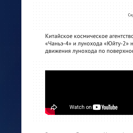
Ск
Китайское космическое агентств
«Чаньэ-4» и лунохода «Юйту-2» н
движения лунохода по поверхнос