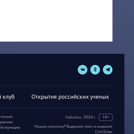
 клуб
Открытия российских ученых
рческих
Indicator, 2026 г.
18+
ружения
Нашли опечатку? Выделите текст и нажмите
действующим
Ctrl+Enter