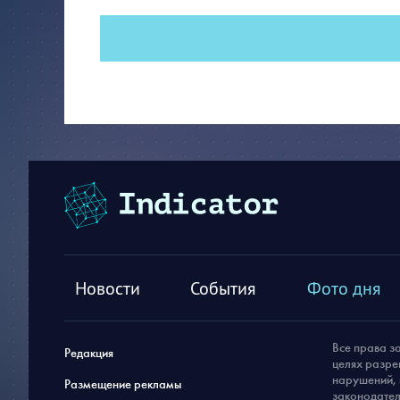
Новости
События
Фото дня
Все права з
Редакция
целях разре
нарушений, 
Размещение рекламы
законодател