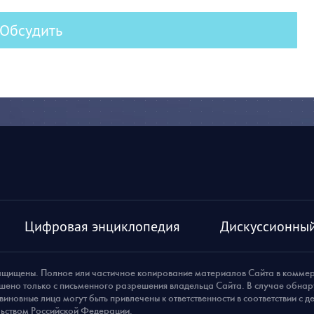
Обсудить
Цифровая энциклопедия
Дискуссионный
ащищены. Полное или частичное копирование материалов Сайта в комме
шено только с письменного разрешения владельца Сайта. В случае обна
виновные лица могут быть привлечены к ответственности в соответствии с 
ьством Российской Федерации.