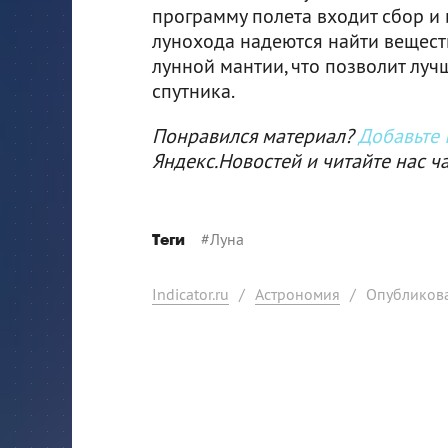
программу полета входит сбор и 
лунохода надеются найти веществ
лунной мантии, что позволит лу
спутника.
Понравился материал?
Добавьте I
Яндекс.Новостей и читайте нас ч
#
Луна
Теги
Indicator.ru
/
Астрономия
/
Опубликова