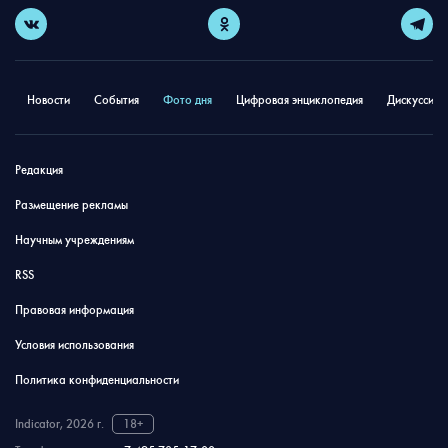
Новости
События
Фото дня
Цифровая энциклопедия
Дискуссион
Редакция
Размещение рекламы
Научным учреждениям
RSS
Правовая информация
Условия использования
Политика конфиденциальности
Indicator, 2026 г.
18+