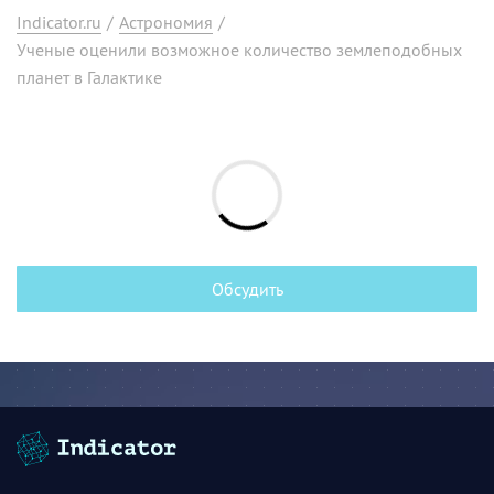
Indicator.ru
/
Астрономия
/
Ученые оценили возможное количество землеподобных
планет в Галактике
Обсудить