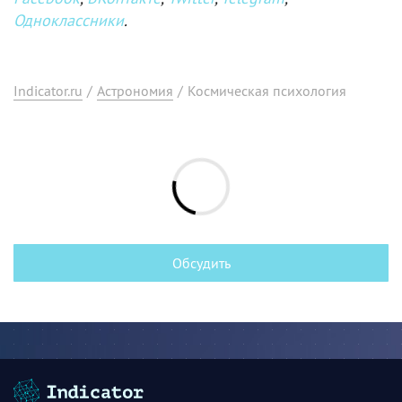
Одноклассники
.
Indicator.ru
/
Астрономия
/
Космическая психология
Обсудить