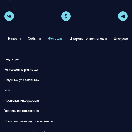
Новости
События
Фото дня
Цифровая энциклопедия
Дискуссион
Редакция
Размещение рекламы
Научным учреждениям
RSS
Правовая информация
Условия использования
Политика конфиденциальности