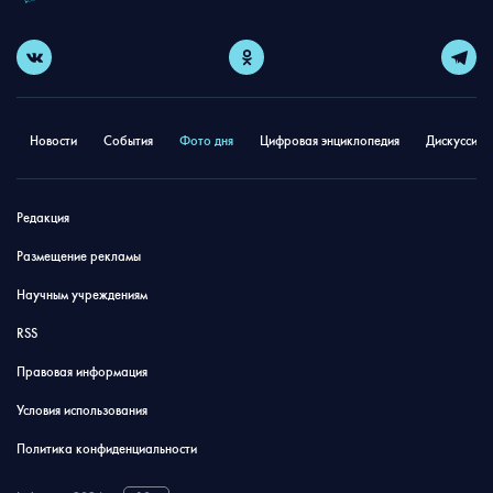
Новости
События
Фото дня
Цифровая энциклопедия
Дискуссион
Редакция
Размещение рекламы
Научным учреждениям
RSS
Правовая информация
Условия использования
Политика конфиденциальности