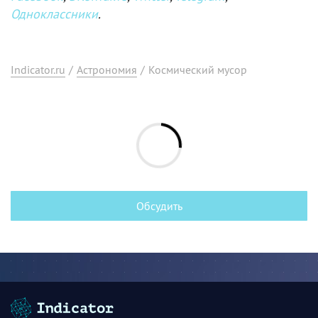
Одноклассники
.
Indicator.ru
/
Астрономия
/
Космический мусор
Обсудить