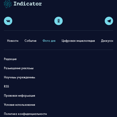
Новости
События
Фото дня
Цифровая энциклопедия
Дискуссион
Редакция
Размещение рекламы
Научным учреждениям
RSS
Правовая информация
Условия использования
Политика конфиденциальности