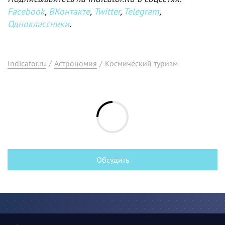
Facebook
,
ВКонтакте
,
Twitter
,
Telegram
,
Одноклассники
.
Indicator.ru
/
Астрономия
/
Космический туризм
Обсудить