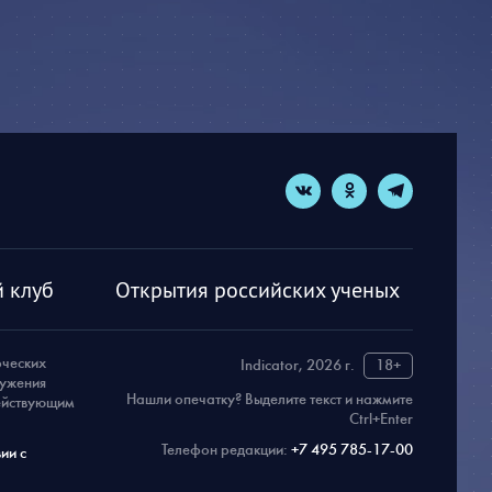
 клуб
Открытия российских ученых
рческих
Indicator, 2026 г.
18+
ружения
Нашли опечатку? Выделите текст и нажмите
действующим
Ctrl+Enter
Телефон редакции:
+7 495 785-17-00
ии с