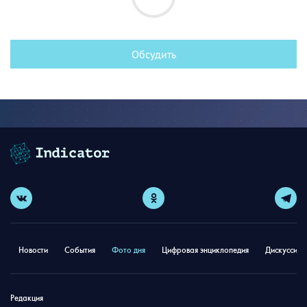
Обсудить
Новости
События
Фото дня
Цифровая энциклопедия
Дискуссион
Редакция