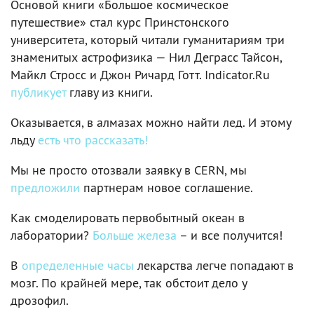
Основой книги «Большое космическое
путешествие» стал курс Принстонского
университета, который читали гуманитариям три
знаменитых астрофизика — Нил Деграсс Тайсон,
Майкл Стросс и Джон Ричард Готт. Indicator.Ru
публикует
главу из книги.
Оказывается, в алмазах можно найти лед. И этому
льду
есть что рассказать!
Мы не просто отозвали заявку в CERN, мы
предложили
партнерам новое соглашение.
Как смоделировать первобытный океан в
лаборатории?
Больше железа
– и все получится!
В
определенные часы
лекарства легче попадают в
мозг. По крайней мере, так обстоит дело у
дрозофил.