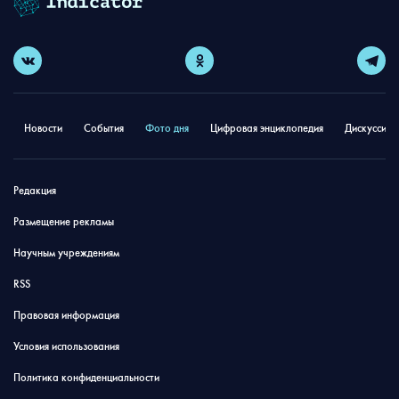
Новости
События
Фото дня
Цифровая энциклопедия
Дискуссион
Редакция
Размещение рекламы
Научным учреждениям
RSS
Правовая информация
Условия использования
Политика конфиденциальности