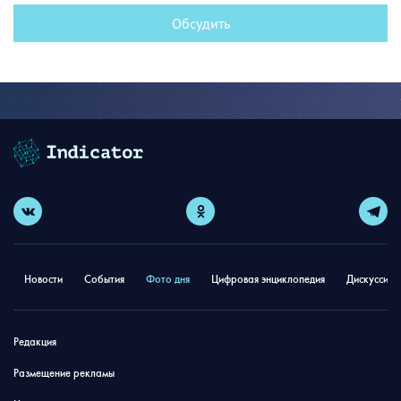
Обсудить
Новости
События
Фото дня
Цифровая энциклопедия
Дискуссион
Редакция
Размещение рекламы