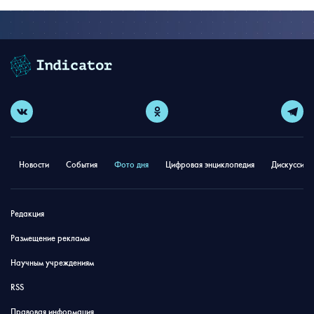
Новости
События
Фото дня
Цифровая энциклопедия
Дискуссион
Редакция
Размещение рекламы
Научным учреждениям
RSS
Правовая информация