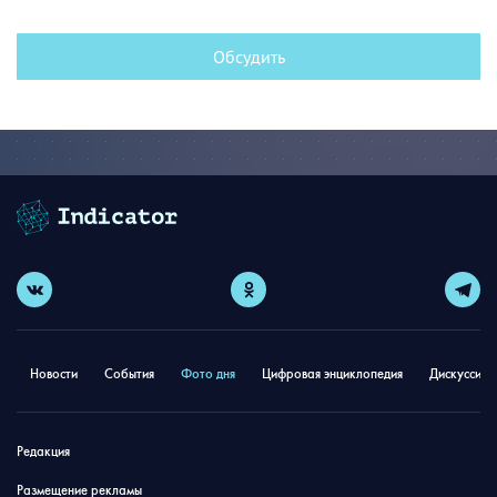
Обсудить
Новости
События
Фото дня
Цифровая энциклопедия
Дискуссион
Редакция
Размещение рекламы