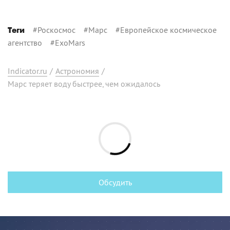
#
Роскосмос
#
Марс
#
Европейское космическое
Теги
агентство
#
ExoMars
Indicator.ru
/
Астрономия
/
Марс теряет воду быстрее, чем ожидалось
Обсудить