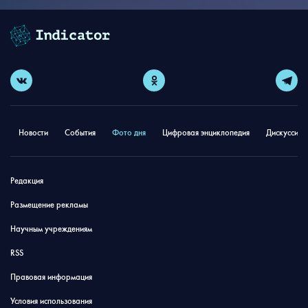
Новости
События
Фото дня
Цифровая энциклопедия
Дискуссион
Редакция
Размещение рекламы
Научным учреждениям
RSS
Правовая информация
Условия использования