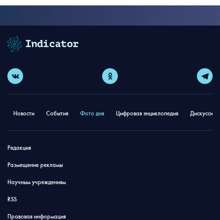
Новости
События
Фото дня
Цифровая энциклопедия
Дискуссион
Редакция
Размещение рекламы
Научным учреждениям
RSS
Правовая информация