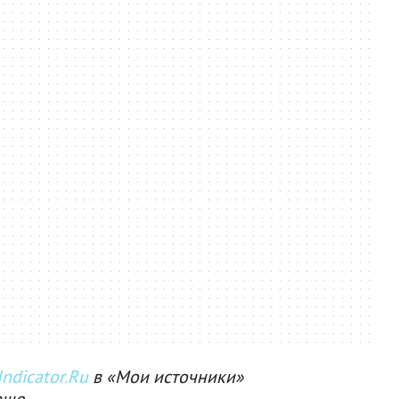
ndicator.Ru
в «Мои источники»
аще.