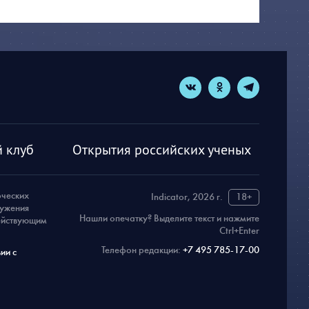
 клуб
Открытия российских ученых
рческих
Indicator, 2026 г.
18+
ружения
Нашли опечатку? Выделите текст и нажмите
действующим
Ctrl+Enter
Телефон редакции:
+7 495 785-17-00
ии с