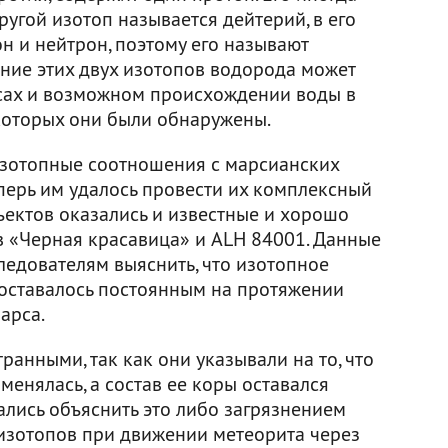
угой изотоп называется дейтерий, в его
н и нейтрон, поэтому его называют
ие этих двух изотопов водорода может
ссах и возможном происхождении воды в
 которых они были обнаружены.
изотопные соотношения с марсианских
еперь им удалось провести их комплексный
ъектов оказались и известные и хорошо
 «Черная красавица» и ALH 84001. Данные
следователям выяснить, что изотопное
оставалось постоянным на протяжении
арса.
ранными, так как они указывали на то, что
енялась, а состав ее коры оставался
ались объяснить это либо загрязнением
изотопов при движении метеорита через