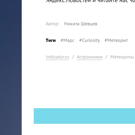
Автор
:
Никита Шевцев
#
Марс
#
Curiosity
#
Метеорит
Теги
Indicator.ru
/
Астрономия
/
Метеориты 