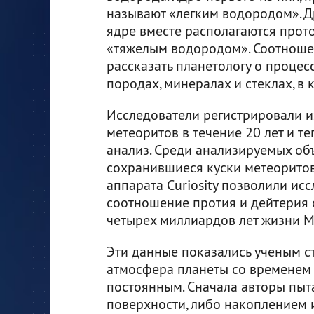
называют «легким водородом». Др
ядре вместе располагаются прото
«тяжелым водородом». Соотношен
рассказать планетологу о проце
породах, минералах и стеклах, в
Исследователи регистрировали 
метеоритов в течение 20 лет и т
анализ. Среди анализируемых об
сохранившиеся куски метеоритов
аппарата Curiosity позволили ис
соотношение протия и дейтерия 
четырех миллиардов лет жизни М
Эти данные показались ученым ст
атмосфера планеты со временем м
постоянным. Сначала авторы пыт
поверхности, либо накоплением 