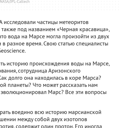
NASA/JPL-Caltech
А исследовали частицы метеоритов
го также под названием «Черная красавица»,
 что вода на Марсе могла произойти из двух
 в разное время. Свою статью специалисты
eoscience.
ть историю происхождения воды на Марсе,
ования, сотрудница Аризонского
Как долго она находилась в коре Марса?
той планеты? Что может рассказать нам
и эволюционировал Марс? Все эти вопросы
рать воедино всю историю марсианской
ошении между собой двух изотопов
ротия, содержит один протон. Его иногда