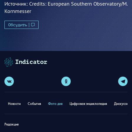
Источник:
Credits: European Southern Observatory/M.
Kornmesser
Обсудить
Новости
События
Фото дня
Цифровая энциклопедия
Дискуссион
Редакция