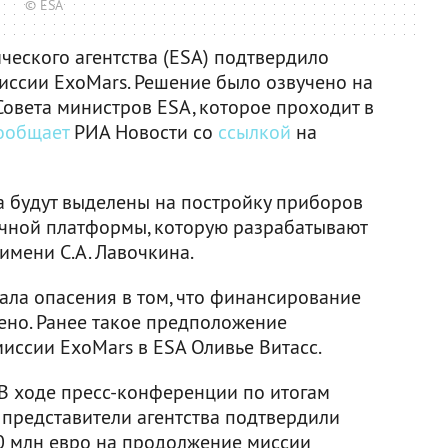
© ESA
ческого агентства (ESA) подтвердило
ссии ExoMars. Решение было озвучено на
овета министров ESA, которое проходит в
ообщает
РИА Новости со
ссылкой
на
ва будут выделены на постройку приборов
очной платформы, которую разрабатывают
имени С.А. Лавочкина.
вала опасения в том, что финансирование
ено. Ранее такое предположение
иссии ExoMars в ESA Оливье Витасс.
 В ходе пресс-конференции по итогам
 представители агентства подтвердили
0 млн евро на продолжение миссии