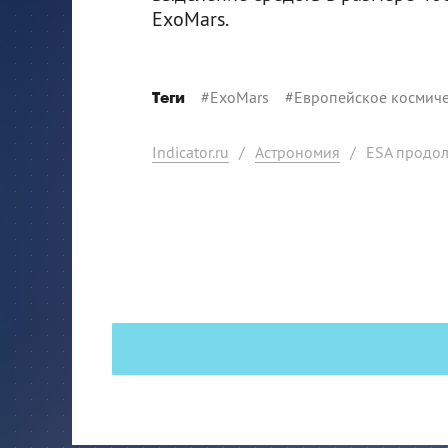
ExoMars.
#
ExoMars
#
Европейское космиче
Теги
Indicator.ru
/
Астрономия
/
ESA продо