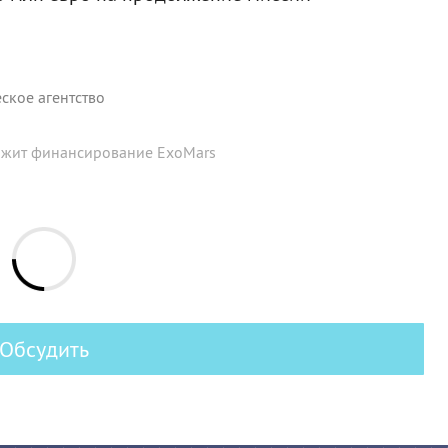
ское агентство
лжит финансирование ExoMars
Обсудить