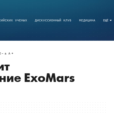
СИЙСКИХ УЧЕНЫХ
ДИСКУССИОННЫЙ КЛУБ
МЕДИЦИНА
ЕЩЁ
2
a
A
ит
ние ExoMars